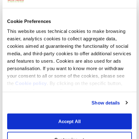
Cookie Preferences
This website uses technical cookies to make browsing
easier, analytics cookies to collect aggregate data,
cookies aimed at guaranteeing the functionality of social
media, and third-party cookies to offer additional services
and features to users. Cookies are also used for ads
personalisation. If you want to know more or withdraw
your consent to all or some of the cookies, please see
Niente giustifica la caccia. Dibattito
the
Cookie policy
. By clicking on the specific button,
Dibattito sulla caccia a Genova con Eleonora Evi promosso da
closing this banner, scrolling this webpage or continuing
Fondazione Capellino: focus sul DDL 1552 e sulle opinioni d...
to browse in any other way, you agree to the use of
20 OTTOBRE 2025
Show details
cookies.
Accept All