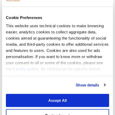
Cookie Preferences
This website uses technical cookies to make browsing
easier, analytics cookies to collect aggregate data,
cookies aimed at guaranteeing the functionality of social
media, and third-party cookies to offer additional services
and features to users. Cookies are also used for ads
personalisation. If you want to know more or withdraw
your consent to all or some of the cookies, please see
Una cosa che non sai sulle api
the
Cookie policy
. By clicking on the specific button,
Esplora il legame tra cani e umani, comprendendo l'importanza di
closing this banner, scrolling this webpage or continuing
una relazione basata su responsabilità e libertà anzich...
to browse in any other way, you agree to the use of
20 MAGGIO 2026
Show details
cookies.
Accept All