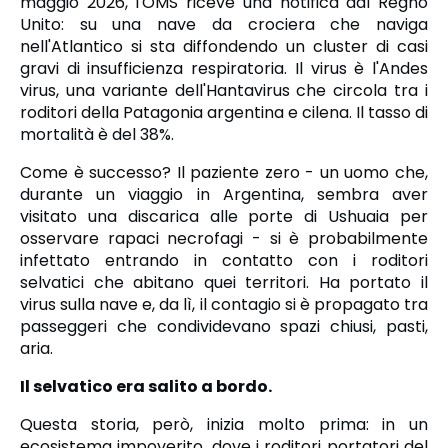
maggio 2026, l'OMS riceve una notifica dal Regno
Unito: su una nave da crociera che naviga
nell'Atlantico si sta diffondendo un cluster di casi
gravi di insufficienza respiratoria. Il virus è l'Andes
virus, una variante dell'Hantavirus che circola tra i
roditori della Patagonia argentina e cilena. Il tasso di
mortalità è del 38%.
Come è successo? Il paziente zero - un uomo che,
durante un viaggio in Argentina, sembra aver
visitato una discarica alle porte di Ushuaia per
osservare rapaci necrofagi - si è probabilmente
infettato entrando in contatto con i roditori
selvatici che abitano quei territori. Ha portato il
virus sulla nave e, da lì, il contagio si è propagato tra
passeggeri che condividevano spazi chiusi, pasti,
aria.
Il selvatico era salito a bordo.
Questa storia, però, inizia molto prima: in un
ecosistema impoverito, dove i roditori portatori del