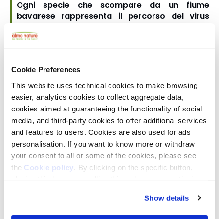
Ogni specie che scompare da un fiume
bavarese rappresenta il percorso del virus
verso di noi che si accorcia.
È quello che Fondazione Capellino sta facendo con
il progetto
Danube Biodiversity Corridor
nella valle
della Große Laber, in partnership con il
Deutscher
Cookie Preferences
Verband für Landschaftspflege
(DVL). L'iniziativa -
This website uses technical cookies to make browsing
nata lungo 40 km di fiume e recentemente
easier, analytics cookies to collect aggregate data,
estesa a 90 km
- prevede il ripristino dei corsi
d'acqua, la gestione delle rive per ricostituire gli
cookies aimed at guaranteeing the functionality of social
habitat degli uccelli e un accordo con gli agricoltori
media, and third-party cookies to offer additional services
locali: chi rinuncia ai fertilizzanti sintetici e adatta i
and features to users. Cookies are also used for ads
calendari agricoli alla fauna ottiene in cambio un
personalisation. If you want to know more or withdraw
vantaggio di mercato attraverso la
Labertal Ox
your consent to all or some of the cookies, please see
Initiative
, un marchio che lega il pascolo estensivo
the
Cookie policy
. By clicking on the specific button,
sostenibile alla conservazione della biodiversità
closing this banner, scrolling this webpage or continuing
locale.
to browse in any other way, you agree to the use of
Show details
Un'analisi pubblicata sul
Lancet Planetary Health
ha
cookies.
identificato
quattro principali motori che