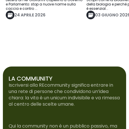
e Parlamento: stop a nuove norme sulla
della biologia e perché 
caccia e contro ...
è essenzial...
24 APRILE 2026
03 GIUGNO 202
LA COMMUNITY
Iscriversi alla REcommunity significa entrare in
una rete di persone che condividono un’idea
chiara: la vita è un unicum indivisibile e va rimessa
al centro delle scelte umane.
Qui la community non è un pubblico passivo, ma