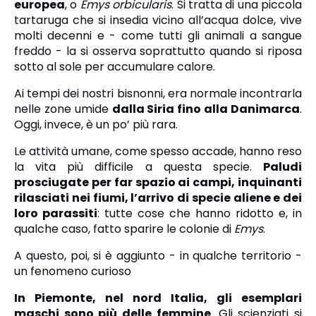
europea
, o
Emys orbicularis
. Si tratta di una piccola
tartaruga che si insedia vicino all’acqua dolce, vive
molti decenni e - come tutti gli animali a sangue
freddo - la si osserva soprattutto quando si riposa
sotto al sole per accumulare calore.
Ai tempi dei nostri bisnonni, era normale incontrarla
nelle zone umide
dalla Siria fino alla Danimarca
.
Oggi, invece, è un po’ più rara.
Le attività umane, come spesso accade, hanno reso
la vita più difficile a questa specie.
Paludi
prosciugate per far spazio ai campi, inquinanti
rilasciati nei fiumi, l’arrivo di specie aliene e dei
loro parassiti
: tutte cose che hanno ridotto e, in
qualche caso, fatto sparire le colonie di
Emys
.
A questo, poi, si è aggiunto - in qualche territorio -
un fenomeno curioso
In Piemonte, nel nord Italia, gli esemplari
maschi sono più delle femmine
. Gli scienziati si