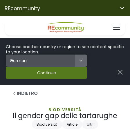
REcommunity
Choose another country or region to see content specific
to your location.
Continue
INDIETRO
BIODIVERSITÀ
Il gender gap delle tartarughe
Biodiversità
Article
altri