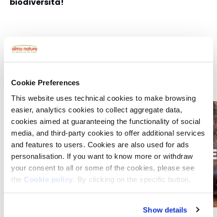
biodiversità!
ARTICOLI CORRELATI
Vedi Tutti
Cookie Preferences
This website uses technical cookies to make browsing
easier, analytics cookies to collect aggregate data,
cookies aimed at guaranteeing the functionality of social
media, and third-party cookies to offer additional services
and features to users. Cookies are also used for ads
personalisation. If you want to know more or withdraw
your consent to all or some of the cookies, please see
the
Cookie policy
. By clicking on the specific button,
closing this banner, scrolling this webpage or continuing
to browse in any other way, you agree to the use of
Show details
cookies.