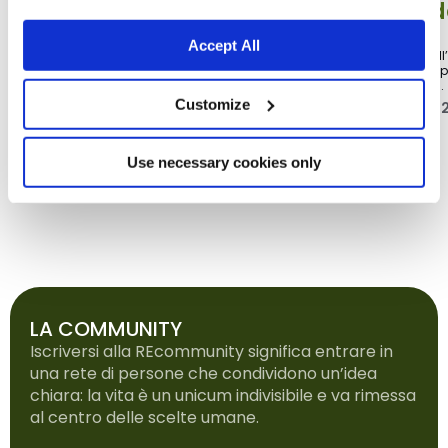
Perché a volte il vostro
Le Linee Gui
gatto rifiuta un cibo che
all'Attivismo
Accept All
generalmente adora?
Scopri le Linee Guida all
Fondazione Capellino: p
Aprite una confezione di cibo umido che di
difendere biodiversità,...
solito il vostro gatto adora. Lui annusa la
Customize
26 FEBBRAIO 20
ciotola prima...
17 LUGLIO 2026
Use necessary cookies only
LA COMMUNITY
Iscriversi alla REcommunity significa entrare in
una rete di persone che condividono un’idea
chiara: la vita è un unicum indivisibile e va rimessa
al centro delle scelte umane.