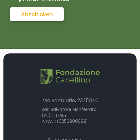
Via Santuario, 23 15046
San Salvatore Monferrato
(AL) – ITALY
P. IVA IT02569000991
Sede operativa: