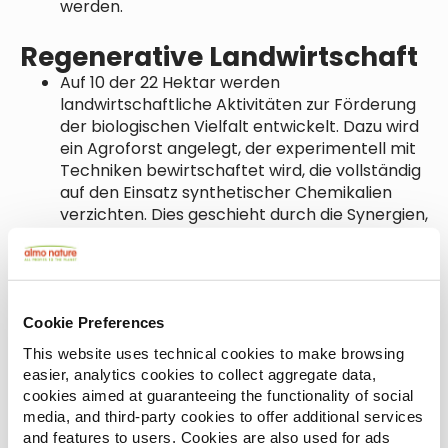
werden.
Regenerative Landwirtschaft
Auf 10 der 22 Hektar werden
landwirtschaftliche Aktivitäten zur Förderung
der biologischen Vielfalt entwickelt. Dazu wird
ein Agroforst angelegt, der experimentell mit
Techniken bewirtschaftet wird, die vollständig
auf den Einsatz synthetischer Chemikalien
verzichten. Dies geschieht durch die Synergien,
die die Pflanzen untereinander erzeugen, und
die Wiederdüngung des Bodens, die vor allem
durch K-Lines, selbst produzierten Kompost
und den Einsatz von Regenwürmern und
vollständig biologisch abbaubaren Substanzen
Cookie Preferences
für die wesentlichen Behandlungen im Falle
This website uses technical cookies to make browsing
eines Befalls durch Parasiten erreicht wird, die
easier, analytics cookies to collect aggregate data,
durch den Agroforst nicht auf natürliche Weise
cookies aimed at guaranteeing the functionality of social
eingedämmt werden können.
media, and third-party cookies to offer additional services
and features to users. Cookies are also used for ads