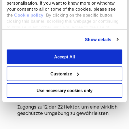
Schutz der Biodiversität
personalisation. If you want to know more or withdraw
your consent to all or some of the cookies, please see
Zur Unterstützung von Fauna und Flora und ihres
the
Cookie policy
. By clicking on the specific button,
Lebensraums werden aktive Schutzmaßnahmen
closing this banner, scrolling this webpage or continuing
umgesetzt, darunter:
to browse in any other way, you agree to the use of
Schaffung von ökologischen Korridoren
cookies.
und Sitzstangen für Vögel
,
Show details
Schaffung eines Biodiversitätsteichs
innerhalb der 12 Hektar, die für Wildtiere
Accept All
reserviert sind,
um
der Tierwelt als
Wasserressource und als Mikrohabitat für
Amphibien und bestäubende Insekten zu
Customize
dienen;
Minimierung des menschlichen Eingriffs
,
Use necessary cookies only
ein Jagdverbot auf dem gesamten Gelände
und striktes Verbot des menschlichen
Zugangs zu 12 der 22 Hektar, um eine wirklich
geschützte Umgebung zu gewährleisten.
.