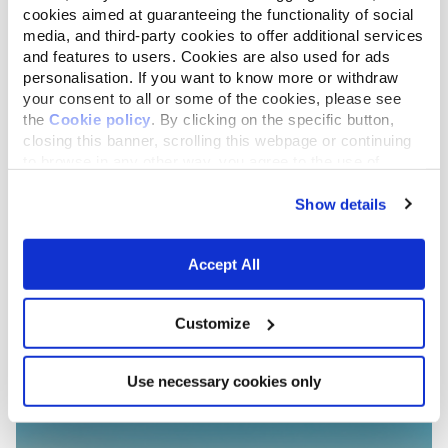
cookies aimed at guaranteeing the functionality of social
media, and third-party cookies to offer additional services
and features to users. Cookies are also used for ads
personalisation. If you want to know more or withdraw
your consent to all or some of the cookies, please see
the
Cookie policy
. By clicking on the specific button,
closing this banner, scrolling this webpage or continuing
to browse in any other way, you agree to the use of
cookies.
Progetti attivi e in
Show details
via di attivazione
Accept All
SCOPRI TUTTI PROGETTI
Customize
Use necessary cookies only