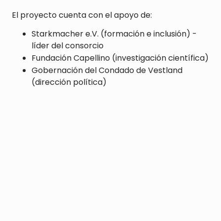
El proyecto cuenta con el apoyo de:
Starkmacher e.V. (formación e inclusión) -
líder del consorcio
Fundación Capellino (investigación científica)
Gobernación del Condado de Vestland
(dirección política)
EduNate Cities representa un
laboratorio
europeo de innovación urbana sostenible
,
capaz de generar soluciones escalables y
reproducibles. Su valor reside en su capacidad
para integrar la ecología, la educación y la
participación,
ofreciendo una contribución
concreta a la resiliencia de las ciudades europeas.