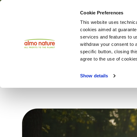
Cookie Preferences
This website uses technica
Attualità
cookies aimed at guaranteei
services and features to u
withdraw your consent to a
INDIETRO
specific button, closing th
agree to the use of cookie
Niente
Show details