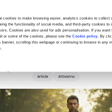
Almo Nature
Fondazione Capellino
REcommunity
l cookies to make browsing easier, analytics cookies to collect 
Archivio
Nature Has No Borders
Stop Legge Caccia
U
ng the functionality of social media, and third-party cookies to o
sers. Cookies are also used for ads personalisation. If you want
ll or some of the cookies, please see the
Cookie policy
. By cli
is banner, scrolling this webpage or continuing to browse in any 
s.
ATTIVISMO
 giustifica la caccia. Di
Article
Attivismo