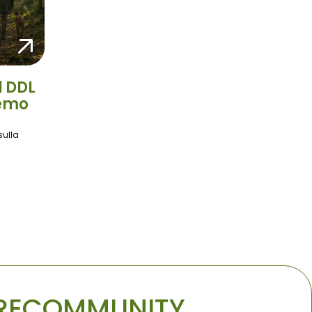
l DDL
remo
sulla
A RECOMMUNITY