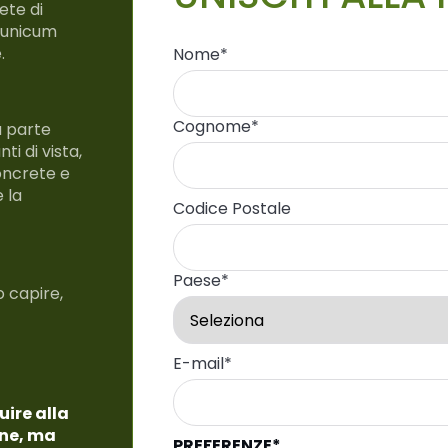
ete di
n unicum
e.
Nome
*
Cognome
*
a parte
ti di vista,
oncrete e
 la
Codice Postale
.
Paese
*
 capire,
E-mail
*
uire alla
one, ma
PREFERENZE*