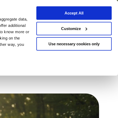
Accept All
aggregate data,
nisciti a noi
ffer additional
Customize
 to know more or
cking on the
Use necessary cookies only
other way, you
battito