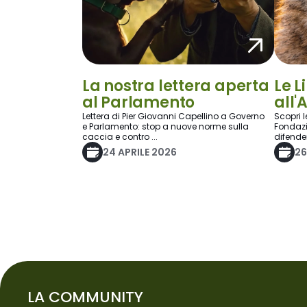
La nostra lettera aperta
Le L
al Parlamento
all'
Lettera di Pier Giovanni Capellino a Governo
Scopri l
e Parlamento: stop a nuove norme sulla
Fondazi
caccia e contro ...
difender
24 APRILE 2026
26
LA COMMUNITY