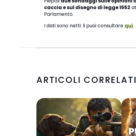
Piepoli
due sondaggi sulle opinioni de
caccia e sul disegno di legge 1552
at
Parlamento.
I dati sono netti: li puoi consultare
qui
.
ARTICOLI CORRELAT