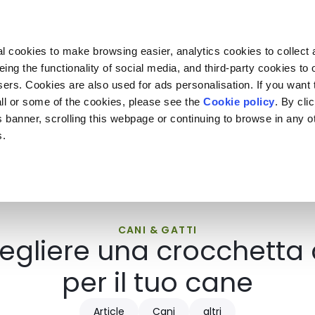
Almo Nature
Fondazione Capellino
REcommunity
l cookies to make browsing easier, analytics cookies to collect 
Archivio
Nature Has No Borders
Stop Legge Caccia
U
ng the functionality of social media, and third-party cookies to o
sers. Cookies are also used for ads personalisation. If you want
ll or some of the cookies, please see the
Cookie policy
. By cli
is banner, scrolling this webpage or continuing to browse in any 
c to your location.
s.
CANI & GATTI
gliere una crocchetta d
per il tuo cane
Article
Cani
altri