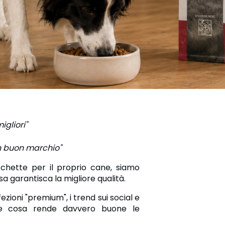
gliori"
un buon marchio"
cchette per il proprio cane, siamo
a garantisca la migliore qualità.
zioni "premium", i trend sui social e
apire cosa rende davvero buone le