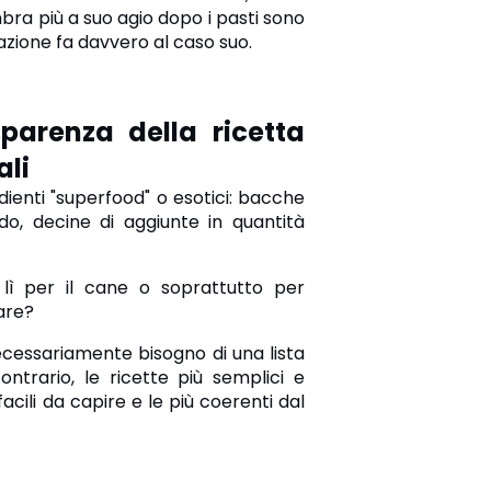
bra più a suo agio dopo i pasti sono
azione fa davvero al caso suo.
sparenza della ricetta
li
ienti "superfood" o esotici: bacche
do, decine di aggiunte in quantità
 lì per il cane o soprattutto per
are?
cessariamente bisogno di una lista
contrario, le ricette più semplici e
cili da capire e le più coerenti dal