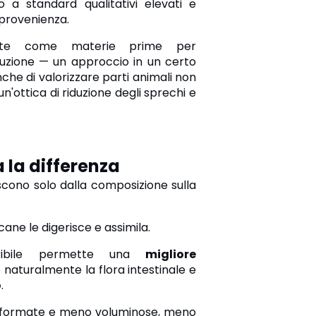
o a standard qualitativi elevati e
 provenienza.
amente come materie prime per
duzione — un approccio in un certo
che di valorizzare parti animali non
un'ottica di riduzione degli sprechi e
a la differenza
scono solo dalla composizione sulla
cane le digerisce e assimila.
geribile permette una
migliore
 naturalmente la flora intestinale
e
o
.
più formate e meno voluminose, meno