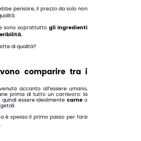
ebbe pensare, il prezzo da solo non
ualità.
ne sono soprattutto
gli ingredienti
eribilità.
tte di qualità?
evono comparire tra i
vvenuta accanto all’essere umano,
e prima di tutto un carnivoro: l
a
quindi essere idealmente
carne
o
getali.
sta è spesso il primo passo per farsi
.