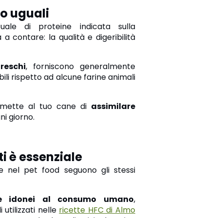
no uguali
ale di proteine indicata sulla
 a contare: la qualità e diger
ibilità
freschi
, forniscono generalmente
bili rispetto ad alcune farine animali
ermette al tuo cane di
assimilare
ni giorno.
ti è essenziale
te nel pet food seguono gli stessi
ne idonei al consumo umano
,
 utilizzati nelle
ricette HFC di Almo