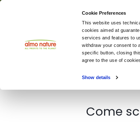
Cookie Preferences
This website uses technica
Attualità
cookies aimed at guaranteei
services and features to u
withdraw your consent to a
specific button, closing th
Choose another country or region to see content specifi
agree to the use of cookie
INDIETRO
Show details
Come sce