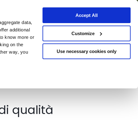
Accept All
aggregate data,
nisciti a noi
ffer additional
Customize
 to know more or
cking on the
Use necessary cookies only
other way, you
Continue
i qualità