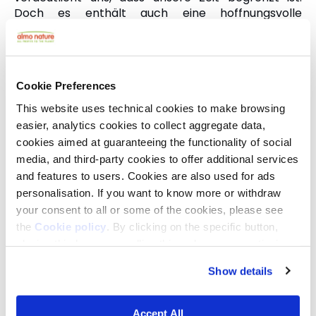
Doch es enthält auch eine hoffnungsvolle
Botschaft:
Solange eine Art noch existiert, haben
wir die Chance zu handeln
.
Unsere Grizzlybärin beispielsweise hat diese
Cookie Preferences
Chance noch. Die Lösung liegt in der sogenannten
ökologischen Konnektivität:
Das können
This website uses technical cookies to make browsing
Naturstreifen, Unterführungen oder
easier, analytics cookies to collect aggregate data,
Grünbrücken über Autobahnen sein
. Sie
cookies aimed at guaranteeing the functionality of social
ermöglichen es den Tieren, sich wieder sicher durch
media, and third-party cookies to offer additional services
ihre ehemals zerstückelten Lebensräume zu
and features to users. Cookies are also used for ads
bewegen, zueinander zu finden und so ihre
personalisation. If you want to know more or withdraw
Bestände zu stabilisieren.
your consent to all or some of the cookies, please see
the
Cookie policy
. By clicking on the specific button,
Entlang der Rocky Mountains, vom US-Bundesstaat
closing this banner, scrolling this webpage or continuing
Wyoming bis hinauf in den kanadischen Yukon,
to browse in any other way, you agree to the use of
nutzen Grizzlys, Wölfe, Elche und Karibus bereits
Show details
cookies.
wieder einen 3.400 Kilometer langen natürlichen
Korridor, der sie einst verband. Dahinter steht eines
Accept All