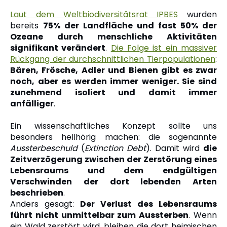
Laut dem Weltbiodiversitätsrat IPBES
wurden
bereits
75% der Landfläche und fast 50% der
Ozeane durch menschliche Aktivitäten
signifikant verändert
.
Die Folge ist ein massiver
Rückgang der durchschnittlichen Tierpopulationen
:
Bären, Frösche, Adler und Bienen gibt es zwar
noch, aber es werden immer weniger. Sie sind
zunehmend isoliert und damit immer
anfälliger
.
Ein wissenschaftliches Konzept sollte uns
besonders hellhörig machen: die sogenannte
Aussterbeschuld
(
Extinction Debt
). Damit wird
die
Zeitverzögerung zwischen der Zerstörung eines
Lebensraums und dem endgültigen
Verschwinden der dort lebenden Arten
beschrieben
.
Anders gesagt:
Der Verlust des Lebensraums
führt nicht unmittelbar zum Aussterben
. Wenn
ein Wald zerstört wird, bleiben die dort heimischen