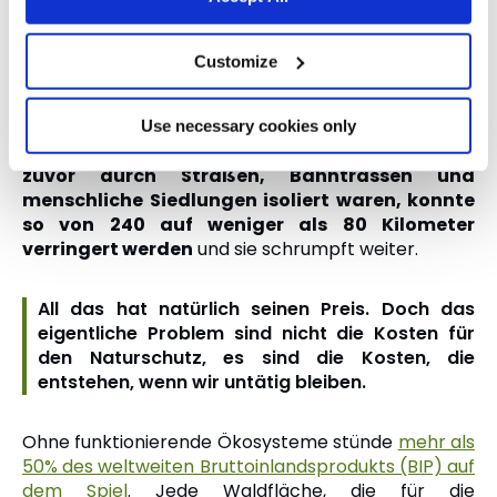
der ambitioniertesten Vernetzungsprojekte der
Welt: die
Yellowstone to Yukon Conservation
Initiative
(Y2Y). Dank dieser Initiative gibt es in der
Customize
Region heute 204 Wildtierpassagen, wo vor zwanzig
Jahren noch keine einzige existierte; zudem wurden
die Schutzgebiete um 80% ausgeweitet
.
Die
Use necessary cookies only
Distanz zwischen Grizzly-Populationen, die
zuvor durch Straßen, Bahntrassen und
menschliche Siedlungen isoliert waren, konnte
so von 240 auf weniger als 80 Kilometer
verringert werden
und sie schrumpft weiter.
All das hat natürlich seinen Preis. Doch das
eigentliche Problem sind nicht die Kosten für
den Naturschutz, es sind die Kosten, die
entstehen, wenn wir untätig bleiben.
Ohne funktionierende Ökosysteme stünde
mehr als
50% des weltweiten Bruttoinlandsprodukts (BIP) auf
dem Spiel
. Jede Waldfläche, die für die