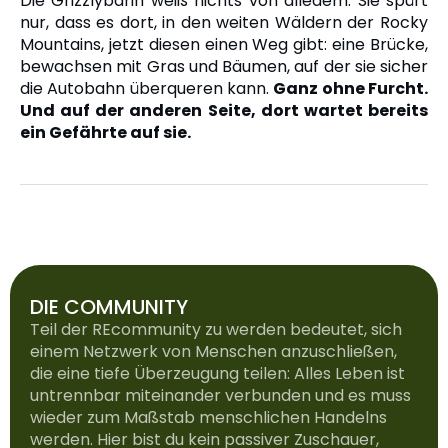
Die Grizzlybärin weiß nichts von alledem. Sie spürt
nur, dass es dort, in den weiten Wäldern der Rocky
Mountains, jetzt diesen einen Weg gibt: eine Brücke,
bewachsen mit Gras und Bäumen, auf der sie sicher
die Autobahn überqueren kann.
Ganz ohne Furcht.
Und auf der anderen Seite, dort wartet bereits
ein Gefährte auf sie.
DIE COMMUNITY
Teil der REcommunity zu werden bedeutet, sich
einem Netzwerk von Menschen anzuschließen,
die eine tiefe Überzeugung teilen: Alles Leben ist
untrennbar miteinander verbunden und es muss
wieder zum Maßstab menschlichen Handelns
werden. Hier bist du kein passiver Zuschauer,