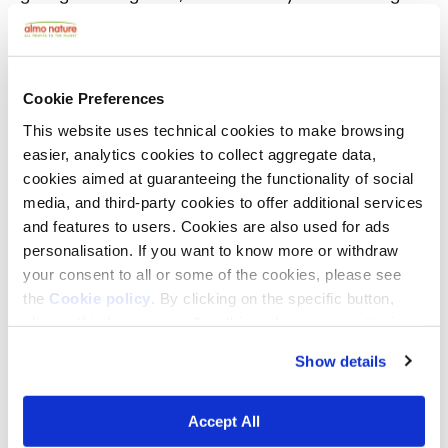
allein in ihr Gleichgewicht zurück.
Reintegration Economy: Wenn
Gewinne zu Lebensraum werden
Cookie Preferences
Auch für die
Fondazione Capellino
ist die Vision von
This website uses technical cookies to make browsing
Edward O. Wilson ein zentraler Meilenstein und
easier, analytics cookies to collect aggregate data,
Orientierungspunkt. Das Modell der
Reintegration
cookies aimed at guaranteeing the functionality of social
Economy
besteht darin, die Gewinne privater
media, and third-party cookies to offer additional services
Unternehmen – in diesem Fall der
and features to users. Cookies are also used for ads
Tiernahrungsmarke
Almo Nature
–
direkt zu
nutzen, um der biologischen Vielfalt wieder
personalisation. If you want to know more or withdraw
neue Chancen und Raum zu geben.
Dies ist
your consent to all or some of the cookies, please see
möglich, da die Fondazione Capellino die
alleinige
the
Cookie policy
. By clicking on the specific button,
Eigentümerin vo
n Almo Nature ist.
closing this banner, scrolling this webpage or continuing
to browse in any other way, you agree to the use of
Dieses Modell hat es bereits ermöglicht, zahlreiche
Show details
cookies.
wegweisende Projekte weltweit zu finanzieren. So
wurden beispielsweise
Studien über Lösungen für
den Klimawandel
in Italien und Spanien
Accept All
gefördert sowie wichtige
Wildtierkorridore
in