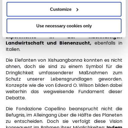
Deutschland, Kanada sowie Tansania geschaffen,
Customize
um Tieren sichere Wanderwege zu ermöglichen.
Darüber hinaus unterstützt die Stiftung
Wiederherstellungs- und Schutzpläne für
Use necessary cookies only
gefährdete Arten sowie zukunftsweisende
Experimente in der nachhaltigen
Landwirtschaft und Bienenzucht,
ebenfalls in
Italien.
Die Elefanten von Xishuangbanna konnten es nicht
ahnen, doch sie sind zu einem Symbol für die
Dringlichkeit umfassenderer Maßnahmen zum
Schutz unserer Lebensgrundlagen geworden.
Konzepte wie die von Edward O. Wilson bilden dabei
weiterhin das wegweisende Fundament dieser
Debatte.
Die Fondazione Capellino beansprucht nicht die
Befugnis, im Alleingang über die Hälfte des Planeten
zu entscheiden. Doch sie verfolgt diese Vision
konsequent im Rahmen ihrer Möglichkeiten:
Indem