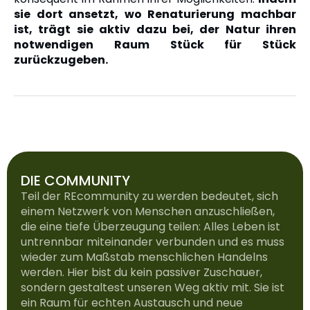
sie dort ansetzt, wo Renaturierung machbar
ist, trägt sie aktiv dazu bei, der Natur ihren
notwendigen Raum Stück für Stück
zurückzugeben.
DIE COMMUNITY
Teil der REcommunity zu werden bedeutet, sich
einem Netzwerk von Menschen anzuschließen,
die eine tiefe Überzeugung teilen: Alles Leben ist
untrennbar miteinander verbunden und es muss
wieder zum Maßstab menschlichen Handelns
werden. Hier bist du kein passiver Zuschauer,
sondern gestaltest unseren Weg aktiv mit. Sie ist
ein Raum für echten Austausch und neue