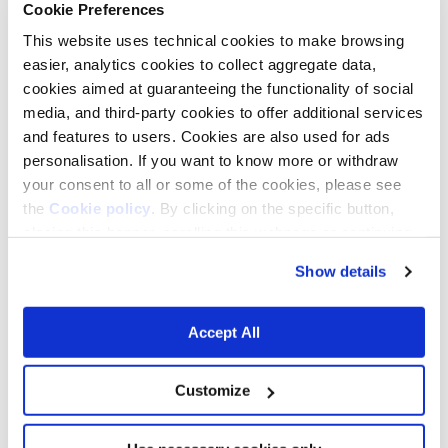
wollen.
Cookie Preferences
This website uses technical cookies to make browsing
Die REcommunity ist das Zuhause für alle, die
easier, analytics cookies to collect aggregate data,
wissen: Der Natur zurückzugeben, was wir ihr
entnommen haben, ist keine bloße Option –
cookies aimed at guaranteeing the functionality of social
es ist unsere gemeinsame Verantwortung.
media, and third-party cookies to offer additional services
and features to users. Cookies are also used for ads
personalisation. If you want to know more or withdraw
your consent to all or some of the cookies, please see
the
Cookie policy
. By clicking on the specific button,
closing this banner, scrolling this webpage or continuing
to browse in any other way, you agree to the use of
Show details
cookies.
WERDE TEIL DER RECOMMUNITY
Accept All
Vorname
*
Customize
Nachname
*