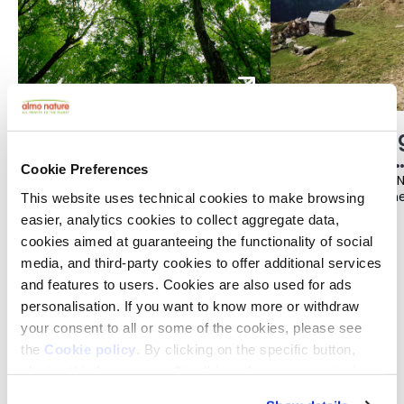
Was wäre, wenn
Naturschutzg
Unternehmen ihre
nicht gleich
Cookie Preferences
Gewinne für das
Naturschutz
Seit jeher messen wir den Erfolg von
Wenn wir das Wort „
Unternehmen an den gleichen
hören, denken wir me
This website uses technical cookies to make browsing
Gemeinwohl einsetzen
Kennzahlen: Umsatz, Wachstum und
aus denen sich der 
21 JULI 2026
13 JULI 2026
easier, analytics cookies to collect aggregate data,
würden?
Rendite. Doch was, wenn diese Kriterien
zurückzieht, um der 
cookies aimed at guaranteeing the functionality of social
von Anfang an nur die halbe Wahrheit
ihren Platz zu lassen
erzählt haben?
internationale Abko
media, and third-party cookies to offer additional services
Wissenschaft untersc
and features to users. Cookies are also used for ads
streng. Nur die wenig
personalisation. If you want to know more or withdraw
gehören zur Kategori
sogenannten Naturwa
your consent to all or some of the cookies, please see
jener Zonen, die den
the
Cookie policy
. By clicking on the specific button,
Tier- und Pflanzenwe
closing this banner, scrolling this webpage or continuing
bedingungslos zurüc
konsequent umsetzen
DIE COMMUNITY
to browse in any other way, you agree to the use of