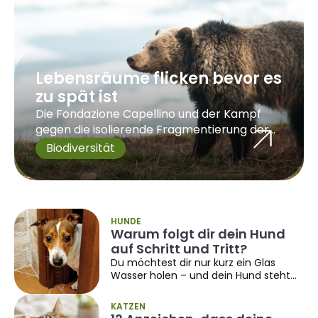
Lebensräume flicken bevor es
zu spät ist
Die Fondazione Capellino und der Kampf
gegen die isolierende Fragmentierung der
Lebensräume unserer Tierwelt
Biodiversität
HUNDE
Warum folgt dir dein Hund
auf Schritt und Tritt?
Du möchtest dir nur kurz ein Glas
Wasser holen – und dein Hund steht
sofort auf, um dir zu folgen? 😀 Ob
Küche, Wohnzimmer oder sogar das
KATZEN
Badezimmer: Dein vierbeiniger