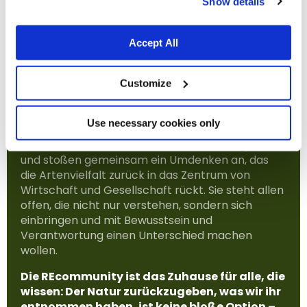
Show details
Capellino ist zu 100%
Teil der REcommunity zu werden bedeutet, sich
cookies.
Tiernahrungsmarke 
einem Netzwerk von Menschen anzuschließen,
verwendet ihre ges
die eine tiefe Überzeugung teilen: Alles Leben ist
Nettogewinne für Pr
Accept All
der Biodiversität. Die
untrennbar miteinander verbunden und es muss
kofinanziert im itali
wieder zum Maßstab menschlichen Handelns
nun einen neuen Natu
werden. Hier bist du kein passiver Zuschauer,
Customize
Val Grande mit dem 
sondern gestaltest unseren Weg aktiv mit. Sie ist
Ghiffa verbindet. Da
ein Raum für echten Austausch und neue
diesem Projekt: Es gr
Use necessary cookies only
unberührte Naturwald
Perspektiven. Hier gehen wir komplexen Themen
Grande, ein Ort, an d
auf den Grund, unterstützen konkrete Projekte
menschliche Eingriff 
und stoßen gemeinsam ein Umdenken an, das
tabu ist.
die Artenvielfalt zurück in das Zentrum von
Wirtschaft und Gesellschaft rückt. Sie steht allen
offen, die nicht nur verstehen, sondern sich
einbringen und mit Bewusstsein und
Verantwortung einen Unterschied machen
wollen.
Die REcommunity ist das Zuhause für alle, die
wissen: Der Natur zurückzugeben, was wir ihr
entnommen haben, ist keine bloße Option –