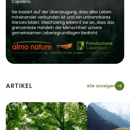
gesamter Körper. Durch die
Capellino.
Verdunstung kühlt sich unsere Haut
ab. Bei Katzen funktioniert das völlig
Sie basiert auf der Überzeugung, dass alles Leben
anders. Vielleicht sind dir an heißen
miteinander verbunden ist und ein untrennbares
Tagen oder in Stresssituationen schon
Ganzes bildet. Gleichzeitig erkennt sie an, dass das
einmal feuchte Pfotenabdrücke auf
grenzenlose Handeln der Menschheit unsere
dem Boden aufgefallen.
gemeinsamen Lebensgrundlagen bedroht.
ARTIKEL
Alle anzeigen