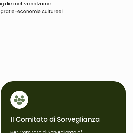
ting die met vreedzame
egratie-economie cultureel
Il Comitato di Sorveglianza
Het Comitato di Sorveglianza of