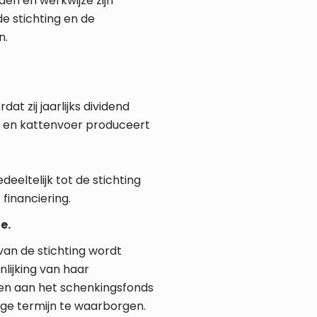
den en werkwijze zijn
e stichting en de
n.
at zij jaarlijks dividend
- en kattenvoer produceert
deeltelijk tot de stichting
financiering.
e.
an de stichting wordt
ijking van haar
en aan het schenkingsfonds
nge termijn te waarborgen.