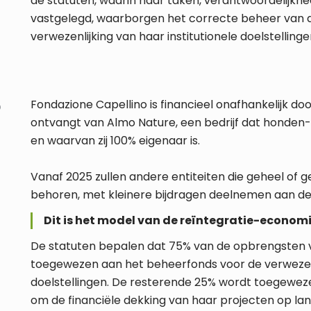
de statuten, waarin haar taken, verantwoordelijkhe
vastgelegd, waarborgen het correcte beheer van d
verwezenlijking van haar institutionele doelstellinge
Fondazione Capellino is financieel onafhankelijk doord
D
ontvangt van Almo Nature, een bedrijf dat honden
en waarvan zij 100% eigenaar is.
Vanaf 2025 zullen andere entiteiten die geheel of ge
behoren, met kleinere bijdragen deelnemen aan de 
Dit is het model van de reïntegratie-economi
De statuten bepalen dat 75% van de opbrengsten v
toegewezen aan het beheerfonds voor de verwezenl
doelstellingen. De resterende 25% wordt toegewez
om de financiële dekking van haar projecten op la