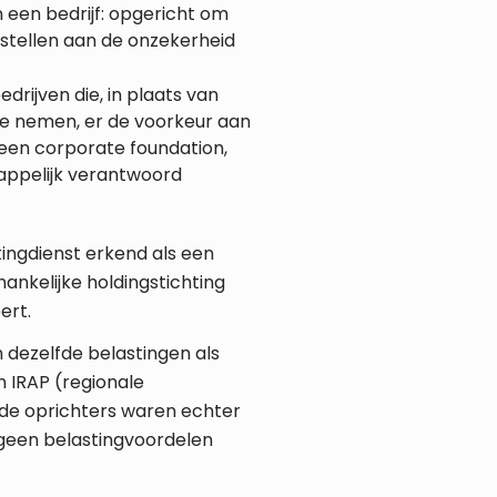
n een bedrijf: opgericht om
stellen aan de onzekerheid
drijven die, in plaats van
te nemen, er de voorkeur aan
 een corporate foundation,
appelijk verantwoord
tingdienst erkend als een
hankelijke holdingstichting
ert.
 dezelfde belastingen als
n IRAP (regionale
 de oprichters waren echter
geen belastingvoordelen