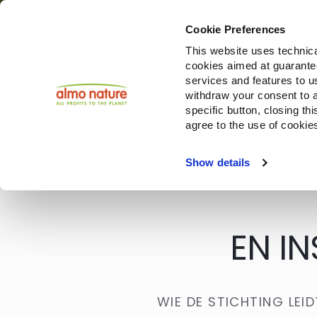
Cookie Preferences
This website uses technica
cookies aimed at guaranteei
Restoring Biodiv
services and features to u
withdraw your consent to a
specific button, closing th
agree to the use of cookie
Choose another country or region to see content sp
Show details
EN I
WIE DE STICHTING LEID