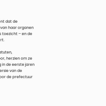
nt dat de
n van haar organen
s toezicht – en de
rt.
atuten,
or, herzien om ze
 in de eerste jaren
ersie van de
oor de prefectuur