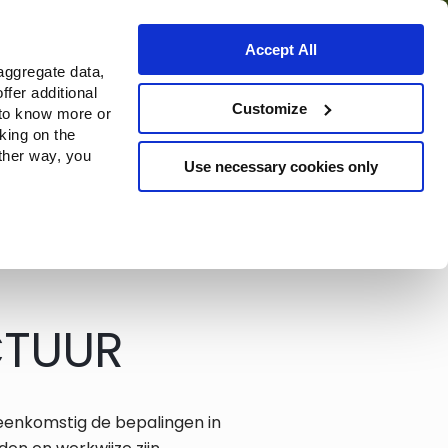
Accept All
aggregate data,
ffer additional
ortuna
Da Fondazione
Customize
 to know more or
cking on the
other way, you
Use necessary cookies only
Continue
CTUUR
eenkomstig de bepalingen in