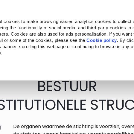
Almo Nature
Fondazione Capellino
REcommunity
l cookies to make browsing easier, analytics cookies to collect 
ng the functionality of social media, and third-party cookies to o
ersity
Climate Change
Impact on Biodiversity
Villa F
sers. Cookies are also used for ads personalisation. If you want
ll or some of the cookies, please see the
Cookie policy
. By cli
is banner, scrolling this webpage or continuing to browse in any 
s.
ecific to your location.
BESTUUR
NSTITUTIONELE STRU
De organen waarmee de stichting is voorzien, over
T