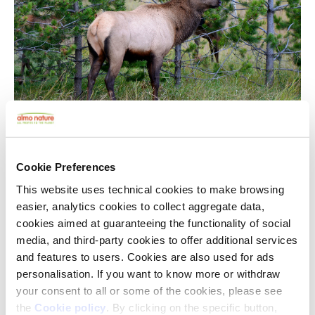
Le popolazioni di cervi canadesi dipendono da
lunghe rotte migratorie tra habitat stagionali.
Proteggere paesaggi collegati tra loro aiuta a
Cookie Preferences
preservare queste migrazioni che vanno avanti da
This website uses technical cookies to make browsing
generazioni.
easier, analytics cookies to collect aggregate data,
cookies aimed at guaranteeing the functionality of social
Alce
media, and third-party cookies to offer additional services
and features to users. Cookies are also used for ads
personalisation. If you want to know more or withdraw
your consent to all or some of the cookies, please see
the
Cookie policy
. By clicking on the specific button,