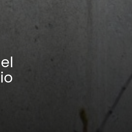
el
io