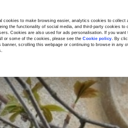
Almo Nature
Fondazione Capellino
REcommunity
l cookies to make browsing easier, analytics cookies to collect 
ng the functionality of social media, and third-party cookies to o
ity
Climate Change
Impact on Biodiversity
Villa Fort
sers. Cookies are also used for ads personalisation. If you want
ll or some of the cookies, please see the
Cookie policy
. By cli
is banner, scrolling this webpage or continuing to browse in any 
s.
ecific to your location.