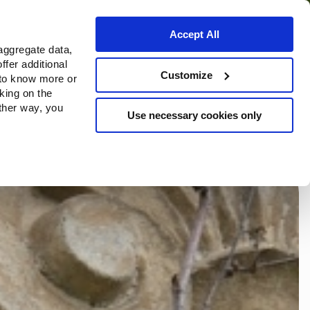
Accept All
aggregate data,
ffer additional
una
Storia & Governance
Customize
 to know more or
cking on the
other way, you
Use necessary cookies only
Continue