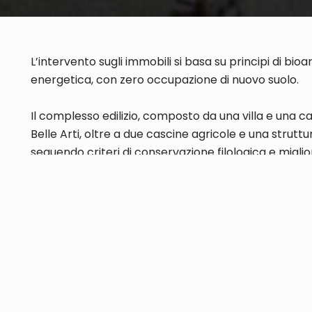
L’intervento sugli immobili si basa su principi di bi
energetica, con zero occupazione di nuovo suolo.
Il complesso edilizio, composto da una villa e una ca
Belle Arti, oltre a due cascine agricole e una struttu
seguendo criteri di conservazione filologica e migl
L’intervento prevede l’uso di materiali compatibili con
consolidamento statico e l’implementazione di sist
con materiali naturali tra cui l’argilla per ridurre la
lavori sono iniziati e termineranno a fine 2027.
Il sistema di produzione di energia si basa su un mix d