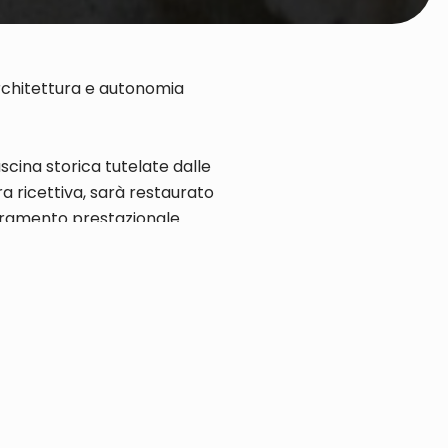
oarchitettura e autonomia
scina storica tutelate dalle
ra ricettiva, sarà restaurato
ioramento prestazionale.
 la struttura originaria, il
emi di isolamento termico
 dispersione energetica. I
i fonti rinnovabili per