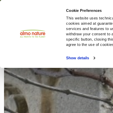
Cookie Preferences
This website uses technica
cookies aimed at guaranteei
Restoring Biodivers
services and features to u
withdraw your consent to a
specific button, closing th
agree to the use of cookie
Choose another country or region to see content sp
Show details