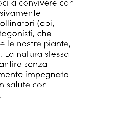
oci a convivere con
essivamente
llinatori (api,
tagonisti, che
 le nostre piante,
e. La natura stessa
rantire senza
amente impegnato
in salute con
.