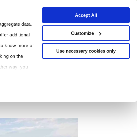
Accept All
aggregate data,
Ambiti di
Customize
ffer additional
intervento
Almo Nature
 to know more or
Use necessary cookies only
cking on the
other way, you