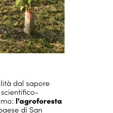
ilità dal sapore
scientifico-
simo:
l'agroforesta
 paese di San