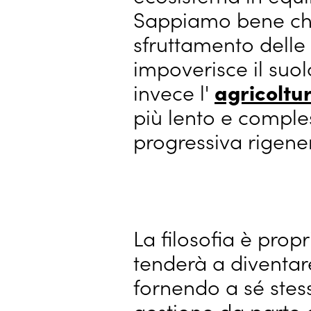
Sappiamo bene che 
sfruttamento delle
impoverisce il suo
invece l'
agricoltu
più lento e comples
progressiva rigener
La filosofia è prop
tenderà a diventar
fornendo a sé stess
gestione da parte d