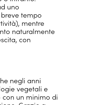
ad uno
n breve tempo
ività), mentre
nto naturalmente
scita, con
che negli anni
ogie vegetali e
 - con un minimo di
zione. Grazie a