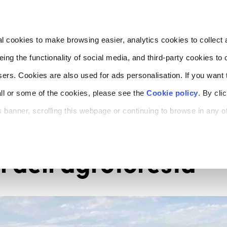
l cookies to make browsing easier, analytics cookies to collect 
ng the functionality of social media, and third-party cookies to o
sers. Cookies are also used for ads personalisation. If you want
ll or some of the cookies, please see the
Cookie policy
. By cli
is banner, scrolling this webpage or continuing to browse in any 
s.
ti dell'agroforesta