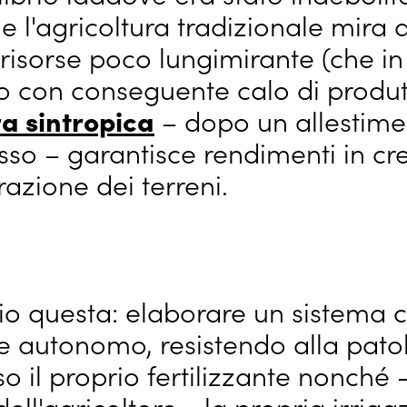
l'agricoltura tradizionale mira 
 risorse poco lungimirante (che i
lo con conseguente calo di produtt
ra sintropica
– dopo un allestime
so – garantisce rendimenti in cre
azione dei terreni.
rio questa: elaborare un sistema 
e autonomo, resistendo alla patol
o il proprio fertilizzante nonché
ell'agricoltore - la propria irriga