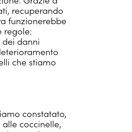
ati, recuperando
ura funzionerebbe
 regole:
 dei danni
 deterioramento
lli che stiamo
iamo constatato,
 alle coccinelle,