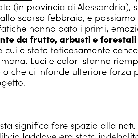
to (in provincia di Alessandria),
llo scorso febbraio, e possiamo 
fatiche hanno dato i primi, emozio
nte da frutto, arbusti e forestali
da cui è stato faticosamente cance
umana. Luci e colori stanno riemp
lo che ci infonde ulteriore forza p
ogetto.
ta significa fare spazio alla natur
ibrio laddove era stato indebolito