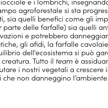
iocciole e i lombrichi, insegnand
 campo agroforestale si sta progr
, sia quelli benefici come gli impo
parte delle farfalle) sia quelli an
ivazioni e potrebbero danneggiare
iche, gli afidi, la farfalle cavolai
uilibrio dell'ecosistema si può ga
creatura. Tutto il
team
è assidu
utare i nostri vegetali a crescere 
li che non danneggino l’ambiente