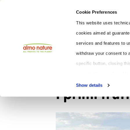
Cookie Preferences
This website uses technica
cookies aimed at guaranteei
services and features to u
withdraw your consent to a
specific button, closing th
agree to the use of cookie
Agricoltura Rigenerativa
Show details
I primi frut