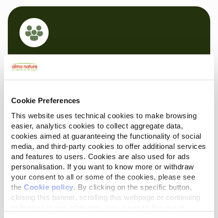
Il Consiglio di Amministrazione
Le Consiglio di Amministrazione (Conseil
d'administration) assure la réalisation de
Cookie Preferences
l’objectif de la Fondazione en contrôlant le
This website uses technical cookies to make browsing
budget.
easier, analytics cookies to collect aggregate data,
cookies aimed at guaranteeing the functionality of social
media, and third-party cookies to offer additional services
and features to users. Cookies are also used for ads
personalisation. If you want to know more or withdraw
your consent to all or some of the cookies, please see
the
Cookie policy
. By clicking on the specific button,
closing this banner, scrolling this webpage or continuing
Il Comitato di Sorveglianza
to browse in any other way, you agree to the use of
cookies.