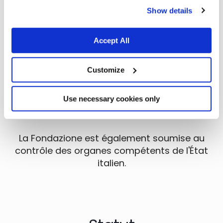
Le Comitato di Sorveglianza (Comité de
Show details
surveillance) veille au respect de la loi, du
budget et du statut.
Accept All
Customize
Le contrôle juridique des états financiers de
Fondazione Capellino est confié pro
Use necessary cookies only
tempore au cabinet de commissaires aux
comptes
EY SpA
.
La Fondazione est également soumise au
contrôle des organes compétents de l'État
italien.