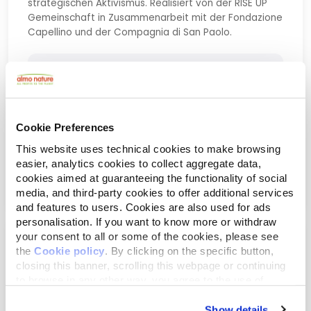
strategischen Aktivismus. Realisiert von der RISE UP
Gemeinschaft in Zusammenarbeit mit der Fondazione
Capellino und der Compagnia di San Paolo.
PARTNER
Rise UP
UNSER BEITRAG
Cookie Preferences
€ 29.000,00
This website uses technical cookies to make browsing
easier, analytics cookies to collect aggregate data,
cookies aimed at guaranteeing the functionality of social
2024 - 2025
READ MORE
media, and third-party cookies to offer additional services
and features to users. Cookies are also used for ads
personalisation. If you want to know more or withdraw
your consent to all or some of the cookies, please see
FINANZIELL UNTERSTÜTZTES DRITTMITTELPROJEKT
the
Cookie policy
. By clicking on the specific button,
Akadémeia
closing this banner, scrolling this webpage or continuing
to browse in any other way, you agree to the use of
Finanzierung von 10 Stipendien für junge
cookies.
Kommunalverwalter unter 35 Jahren, um ihnen die
Show details